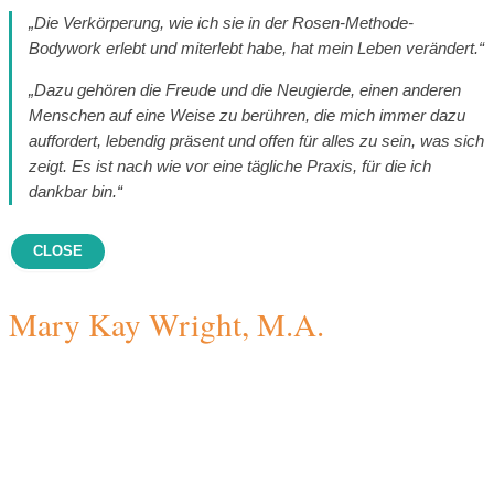
„Die Verkörperung, wie ich sie in der Rosen-Methode-
Bodywork erlebt und miterlebt habe, hat mein Leben verändert.“
„Dazu gehören die Freude und die Neugierde, einen anderen
Menschen auf eine Weise zu berühren, die mich immer dazu
auffordert, lebendig präsent und offen für alles zu sein, was sich
zeigt. Es ist nach wie vor eine tägliche Praxis, für die ich
dankbar bin.“
CLOSE
Mary Kay Wright, M.A.
M.A., Co-Direktorin Ausbildung Körperarbeit
Mary Kay studierte zunächst bei Marion Rosen an der JFK
University (1978) und nahm am folgenden Jahr an Marions
erstem Ausbildungsprogramm für Praktizierende teil. Sie wurde